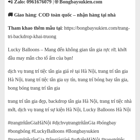
📲
Zalo: 0961676079
|
🌐
Bongbaysukien.com
🚚 Giao hàng
:
COD toàn quốc – nhận hàng tại nhà
Tham khao thêm mẫu tại
:
https://bongbaysukien.com/trang-
tri-backdrop-khai-truong
Lucky Balloons – Mang đến không gian tân gia rực rỡ, khởi
đầu may mắn cho tổ ấm của bạn!
dịch vụ trang trí tiệc tân gia giá rẻ tại Hà Nội, trang trí tân gia
Hà Nội, trang trí tiệc tân gia uy tín, trang trí bóng bay tân gia,
bong bóng trang trí tân gia
trang trí tân gia đẹp, backdrop tân gia Hà Nội, trang trí tiệc nhà
mới, dịch vụ trang trí sự kiện Hà Nội, Lucky Balloons Hà Nội
#trangtrítânGiaHàNội #dịchvụtrangtrítânGia #bóngbay
#bongbóng #LuckyBalloons #Bongbaysukien
#trangtrítiệctânGia #tângiágiárẻ #sựkiệnHàNội #trangtrítiệc