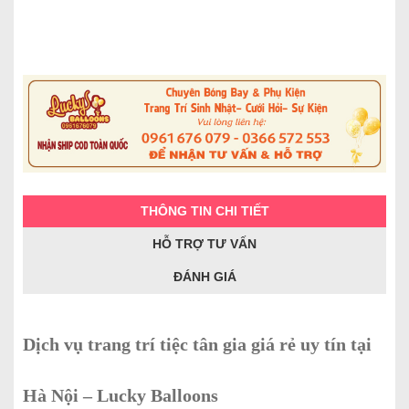
THÔNG TIN CHI TIẾT
HỖ TRỢ TƯ VẤN
ĐÁNH GIÁ
Dịch vụ trang trí tiệc tân gia giá rẻ uy tín tại
Hà Nội – Lucky Balloons