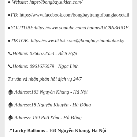
● Website:
https://bongbaysukien.com/
●FB:
https://www.facebook.com/bongbaytrangtribangiaoxetaihano
●YOUTUBE:
https://www.youtube.com/channel/UC8N3HiOFv
●TIKTOK:
https://www.tiktok.com/@bongbaysinhnhatlucky
📞
Hotline: 0366572553 - Bích Hợp
📞
Hotline: 0961676079 - Ngọc Linh
Tư vấn và nhận phản hồi dịch vụ 24/7
🏠
Address:163 Nguyễn Khang - Hà Nội
🏠
Address:18 Nguyễn Khuyến - Hà Đông
🏠
Address: 159 Phố Xốm - Hà Đông
📍
Lucky Balloons
- 163 Nguyễn Khang, Hà Nội