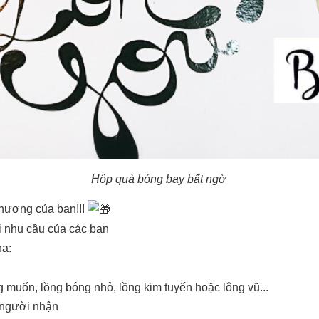
Hộp quà bóng bay bất ngờ
thương của bạn!!!
 nhu cầu của các bạn
ha:
 muốn, lồng bóng nhỏ, lồng kim tuyến hoặc lông vũ...
 người nhận