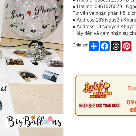
● Hotline: 0961676079 - Ngọ
Tư vấn và nhận phản hồi dịch
● Address:163 Nguyễn Khang
● Address:18 Nguyễn Khuyế
"Hãy đến và cảm nhận sự ch
Share
Facebook
Thread
Pi
Chia sẻ: