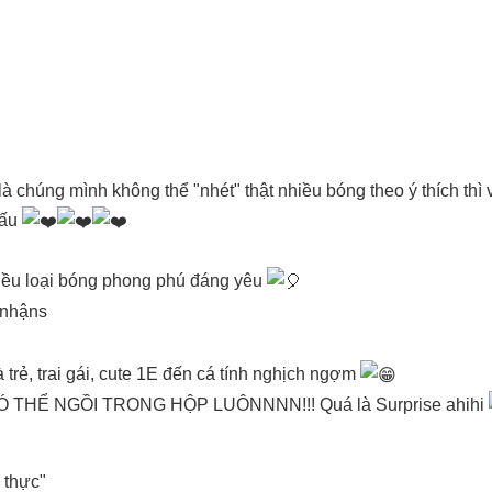
húng mình không thể "nhét" thật nhiều bóng theo ý thích thì v
dấu
iều loại bóng phong phú đáng yêu
 nhậns
trẻ, trai gái, cute 1E đến cá tính nghịch ngợm
HỂ NGỒI TRONG HỘP LUÔNNNN!!! Quá là Surprise ahihi
 thực"