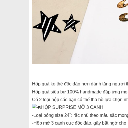
Hộp quà ko thể độc đáo hơn dành tặng người 
Hộp quà siêu bự 100% handmade đáp ứng mọi
Có 2 loại hộp các bạn có thể tha hồ lựa chọn n
HỘP SURPRISE MỞ 3 CẠNH:
-Loại bóng size 24": rắc nhũ theo màu sắc mong
-Hộp mở 3 cạnh cực độc đáo, gây bất ngờ cho