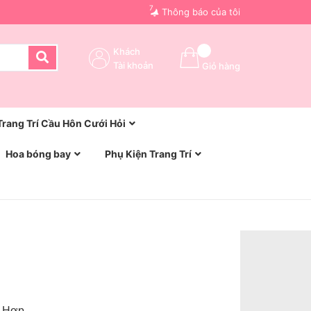
7
Thông báo của tôi
Khách
Tài khoản
Giỏ hàng
Trang Trí Cầu Hôn Cưới Hỏi
Hoa bóng bay
Phụ Kiện Trang Trí
h Hợp