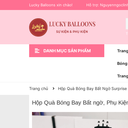
Lucky Balloons xin chào!
Hỗ trợ:
Nguyenngoclin
T
DANH MỤC SẢN PHẨM
Trang
Xem thêm
Trang Trí Sự Kiện
Phụ Kiện Trang Trí
Hoa bóng bay
Trang Trí Lễ Bàn Giao Xe Ô Tô
Bóng Bay Trang Trí Sinh Nhật
Trang Trí Cầu Hôn Cưới Hỏi
Trang Trí Khai Trương
Trang Trí Sinh Nhật
Trang chủ
Bóng 
Trang
Trang chủ
Hộp Quà Bóng Bay Bất Ngờ Surprise
Hộp Quà Bóng Bay Bất ngờ, Phụ Kiện