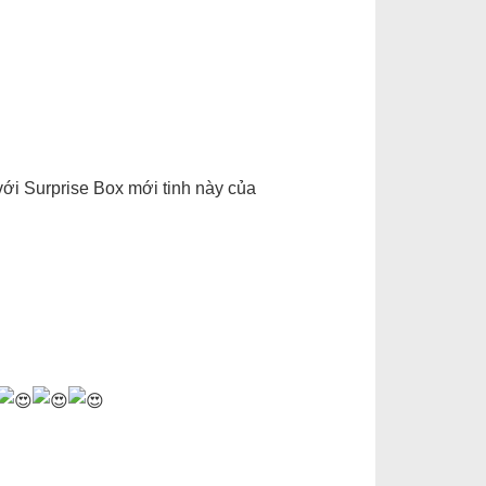
ới Surprise Box mới tinh này của