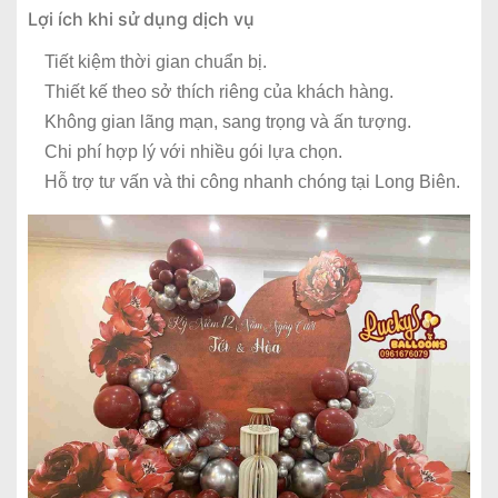
Lợi ích khi sử dụng dịch vụ
Tiết kiệm thời gian chuẩn bị.
Thiết kế theo sở thích riêng của khách hàng.
Không gian lãng mạn, sang trọng và ấn tượng.
Chi phí hợp lý với nhiều gói lựa chọn.
Hỗ trợ tư vấn và thi công nhanh chóng tại Long Biên.