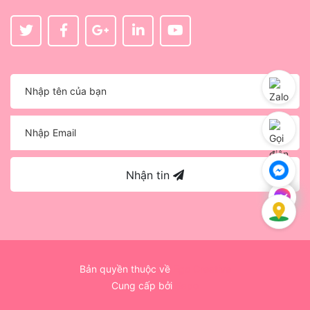
Nhận tin
Bản quyền thuộc về
Ego Creative
Cung cấp bởi
Sapo