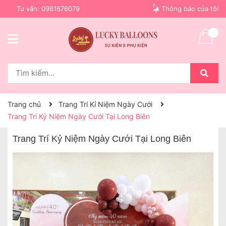
7
Tư vấn:
0961676079
Thông báo của tôi
Trang chủ
Trang Trí Kỉ Niệm Ngày Cưới
Trang Trí Kỷ Niệm Ngày Cưới Tại Long Biên
Trang Trí Kỷ Niệm Ngày Cưới Tại Long Biên